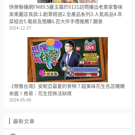
快樂聯播網FM89.5嚴玉霜於0131訪問播出老東家魯味
吳東麗店長談:1.創業經過2.全產品系列3.人氣商品4.年
菜組合5.電商及預購6.百大伴手禮推薦7.願景
2024-12-27
《想像台灣》安妮亞最愛的食物？超美味花生名店姍姍
來遲！堯哥：花生控無法缺席
2024-05-06
最新文章