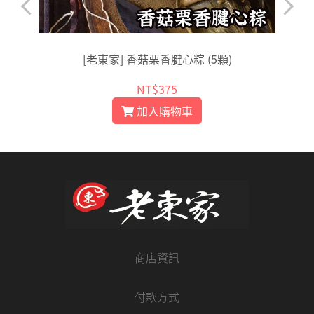
[老東家] 香菇栗香腱心粽 (5顆)
NT$375
加入購物車
商店資訊
付款方式