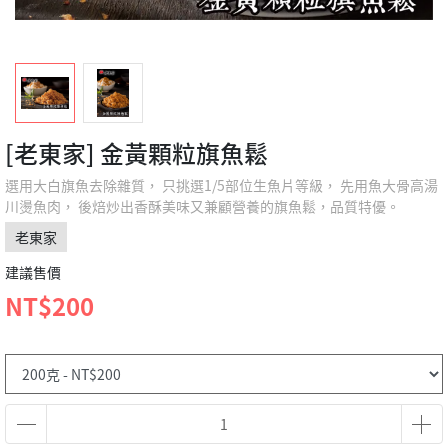
[老東家] 金黃顆粒旗魚鬆
選用大白旗魚去除雜質， 只挑選1/5部位生魚片等級， 先用魚大骨高湯
川燙魚肉， 後焙炒出香酥美味又兼顧營養的旗魚鬆，品質特優。
老東家
建議售價
NT$200