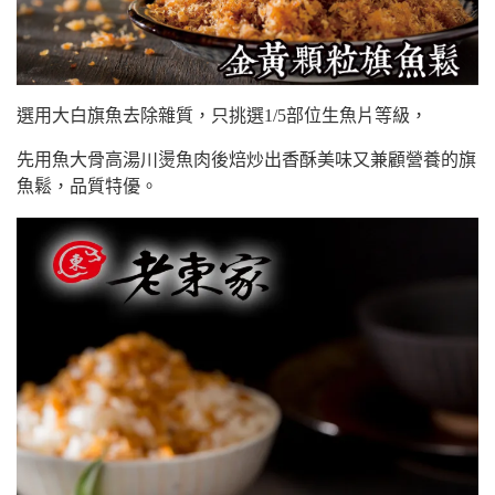
選用大白旗魚去除雜質，只挑選1/5部位生魚片等級，
先用魚大骨高湯川燙魚肉後焙炒出香酥美味又兼顧營養的旗
魚鬆，品質特優。