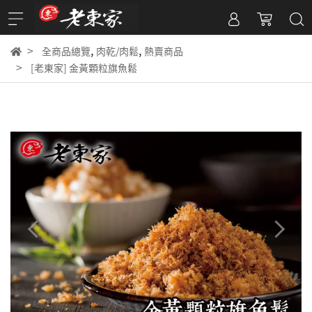
,
,
全商品總覽
肉乾/肉鬆
熱賣商品
[老東家] 金黃顆粒旗魚鬆