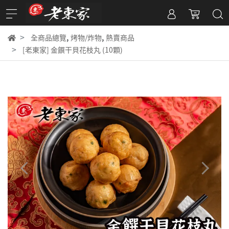
,
,
全商品總覽
烤物/炸物
熱賣商品
[老東家] 金饌干貝花枝丸 (10顆)