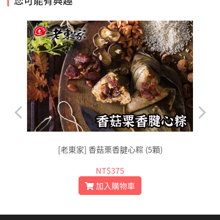
您可能有興趣
[老東家] 香菇栗香腱心粽 (5顆)
NT$375
加入購物車