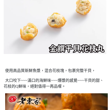
使用高品質新鮮魚漿，混合花枝塊，包裹完整干貝，
大口咬下~~~滿口的海鮮味~~~爆漿的感覺~~~干貝的甜、
花枝的Q鮮味，絕對值得一再品嚐。