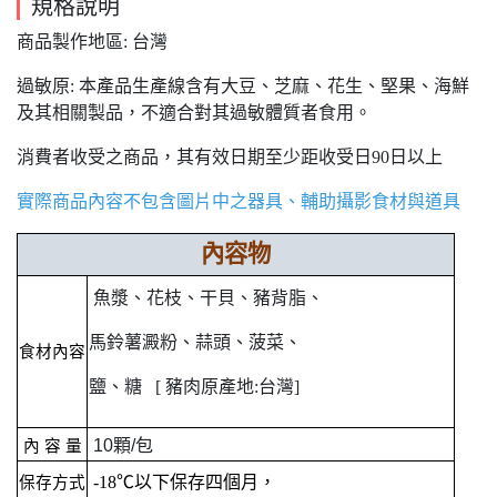
規格說明
商品製作地區: 台灣
過敏原: 本產品生產線含有大豆、芝麻、花生、堅果、海鮮
及其相關製品，不適合對其過敏體質者食用。
消費者收受之商品，其有效日期至少距收受日90日以上
實際商品內容不包含圖片中之器具、輔助攝影食材與道具
內容物
魚漿、花枝、干貝、豬背脂、
馬鈴薯澱粉、蒜頭、菠菜、
食材內容
鹽、糖 [
豬肉原產地:台灣]
10顆/包
內 容 量
-18℃以下保存四個月，
保存方式