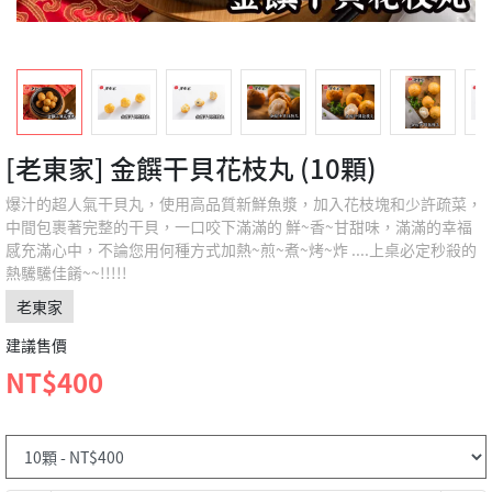
[老東家] 金饌干貝花枝丸 (10顆)
爆汁的超人氣干貝丸，使用高品質新鮮魚漿，加入花枝塊和少許疏菜，
中間包裹著完整的干貝，一口咬下滿滿的 鮮~香~甘甜味，滿滿的幸福
感充滿心中，不論您用何種方式加熱~煎~煮~烤~炸 ....上桌必定秒殺的
熱驣驣佳餚~~!!!!!
老東家
建議售價
NT$400