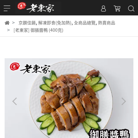
,
,
,
京饌佳餚
解凍即食(免加熱)
全商品總覽
熱賣商品
[老東家] 御膳醬鴨 (400克)