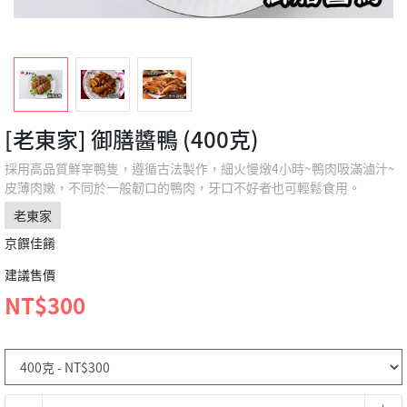
[老東家] 御膳醬鴨 (400克)
採用高品質鮮宰鴨隻，遵循古法製作，細火慢燉4小時~鴨肉吸滿滷汁~
皮薄肉嫩，不同於一般韌口的鴨肉，牙口不好者也可輕鬆食用。
老東家
京饌佳餚
建議售價
NT$300