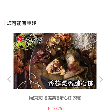
您可能有興趣
[老東家] 香菇栗香腱心粽 (5顆)
NT$375