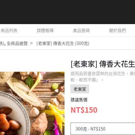
商品列表
媒體報導
產品搜尋
關於我們
,
熱)
全商品總覽
[老東家] 傳香大花生 (300克)
[老東家] 傳香大花生 
選用品質優良雲林的台灣花生，果
軟、軟而不爛」。
老東家
建議售價
NT$150