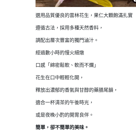
選用品質優良的雲林花生
，果仁大顆飽滿扎實
遵循古法，採用
多種天
然香料，
調配出層次豐富的獨門滷汁。
經過數小時的慢火細燉
口感「綿密鬆軟、軟而不爛」
花生在口中輕輕化開，
釋放出濃郁的香氣與甘醇的藥膳尾韻，
適合一杯清茶的午後時光，
或是夜晚小酌的開胃良伴。
簡單，卻不簡單的美味。