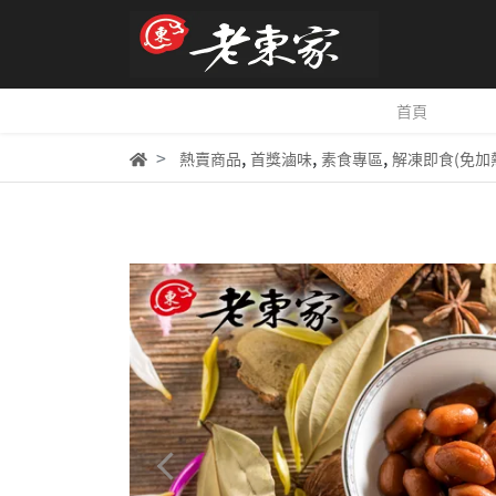
首頁
,
,
,
熱賣商品
首獎滷味
素食專區
解凍即食(免加