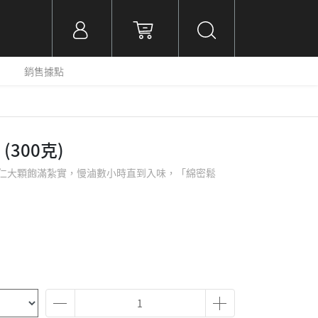
銷售據點
(300克)
仁大顆飽滿紮實，慢滷數小時直到入味，「綿密鬆