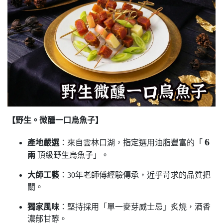
【野生
。
微醺一口烏魚子】
6
產地嚴選
：來自雲林口湖，指定選用油脂豐富的「
兩
頂級野生烏魚子」。
大師工藝
：30年老師傅經驗傳承，近乎苛求的品質把
關。
獨家風味
：堅持採用「單一麥芽威士忌」炙燒，酒香
濃郁甘醇。