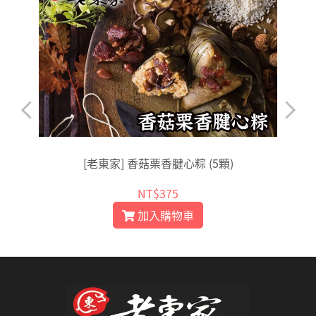
[老東家] 香菇栗香腱心粽 (5顆)
NT$375
加入購物車