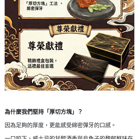
為什麼我們堅持「厚切方塊」？
因為足夠的厚度，更能感受綿密彈牙的口感。
一口咬下，威士忌的甘醇酒香與烏魚子的馥郁鮮味在