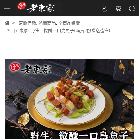
,
,
京饌佳餚
熱賣商品
全商品總覽
[老東家] 野生。微醺一口烏魚子(購買2份贈送禮盒)