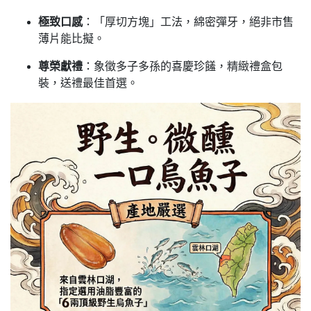
極致口感
：「厚切方塊」工法，綿密彈牙，絕非市售
薄片能比擬。
尊榮獻禮
：象徵多子多孫的喜慶珍饈，精緻禮盒包
裝，送禮最佳首選。