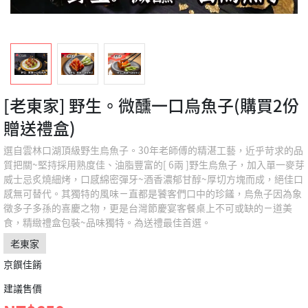
[老東家] 野生。微醺一口烏魚子(購買2份
贈送禮盒)
選自雲林口湖頂級野生烏魚子。30年老師傅的精湛工藝，近乎苛求的品
質把關~堅持採用熟度佳、油脂豐富的[ 6兩 ]野生烏魚子，加入單一麥芽
威士忌炙燒細烤，口感綿密彈牙~酒香濃郁甘醇~厚切方塊而成，絕佳口
感無可替代。其獨特的風味ㄧ直都是饕客們口中的珍饈，烏魚子因為象
徵多子多孫的喜慶之物，更是台灣節慶宴客餐桌上不可或缺的ㄧ道美
食，精緻禮盒包裝~品味獨特。為送禮最佳首選。
老東家
京饌佳餚
建議售價