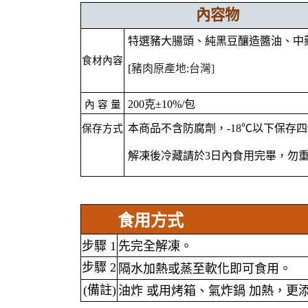
內容物
特選豬大腸頭、純黑豆釀造醬油、中
食材內容
[
豬肉原產地:台灣]
200克±10%/包
內 容 量
本商品不含防腐劑，-18℃以下保存
保存方式
解凍後冷藏請於3日內食用完畢，勿
食用方式
步驟 1
先完全解凍。
步驟 2
隔水加熱或蒸至軟化即可食用。
(備註)
油炸 或用烤箱、氣炸鍋 加熱，更