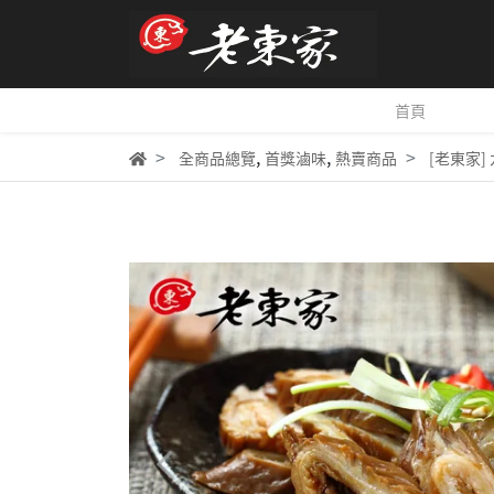
首頁
,
,
全商品總覽
首獎滷味
熱賣商品
[老東家]