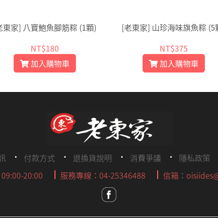
老東家] 八寶鮑魚腳筋粽 (1顆)
[老東家] 山珍海味旗魚粽 (5
NT$180
NT$375
加入購物車
加入購物車
訊
付款方式
退換貨說明
消費爭議
隱私政策
:00-20:00
服務專線：04-25346488
信箱：oisiides@