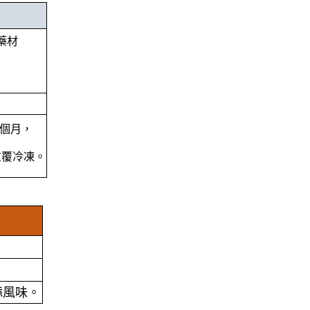
藥材
四個月，
重覆冷凍。
添風味。