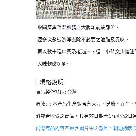
取國產黑毛溫體豬之大腸頭前段部位，
經多次汆燙洗淨去除不必要之油脂及異味，
再以數十種中藥及老滷汁，經二小時文火慢滷
入味軟嫩Q彈~
規格說明
商品製作地區: 台灣
過敏原: 本產品生產線含有大豆、芝麻、花生
消費者收受之商品，其有效日期至少距收受日9
實際商品內容不包含圖片中之器具、輔助攝影