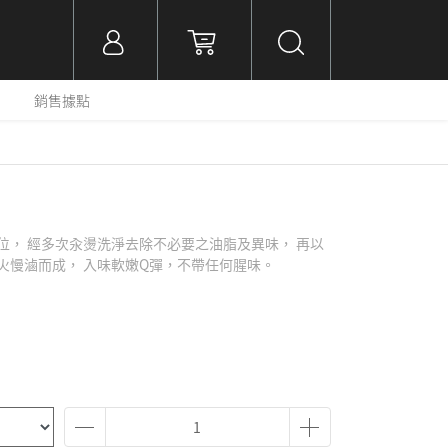
銷售據點
位， 經多次汆燙洗淨去除不必要之油脂及異味， 再以
火慢滷而成， 入味軟嫩Q彈，不帶任何腥味。