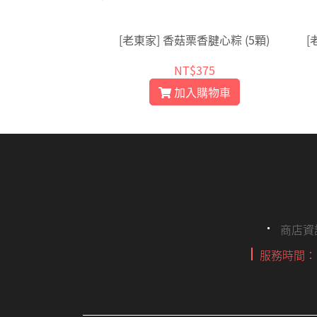
] 麻油墨雪糕
[老東家] 香菇栗香腱心粽 (5顆)
[
T$50
NT$375
入購物車
加入購物車
商店資
服務時間： 09