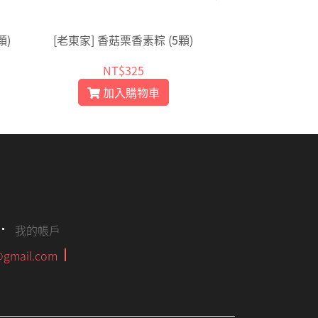
顆)
[老東家] 香菇栗香素粽 (5顆)
[老東家] 傳香大
NT$325
NT$
加入購物車
加入
我的帳戶
gmail.com