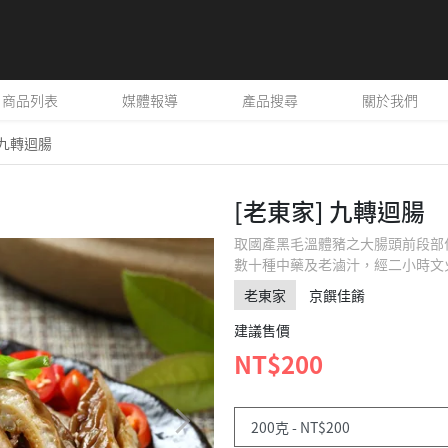
商品列表
媒體報導
產品搜尋
關於我們
 九轉迴腸
[老東家] 九轉迴腸
取國產黑毛溫體豬之大腸頭前段部
數十種中藥及老滷汁，經二小時文
老東家
京饌佳餚
建議售價
NT$200